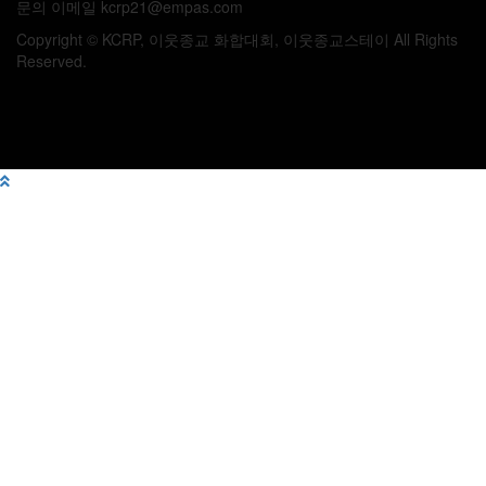
문의 이메일 kcrp21@empas.com
Copyright © KCRP, 이웃종교 화합대회, 이웃종교스테이 All Rights
Reserved.