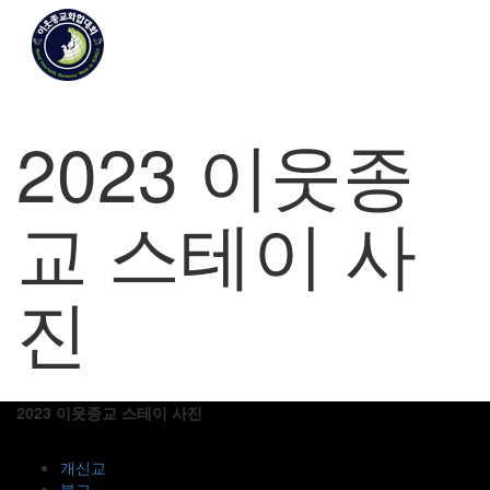
2023 이웃종
교 스테이 사
진
2023 이웃종교 스테이 사진
개신교
불교